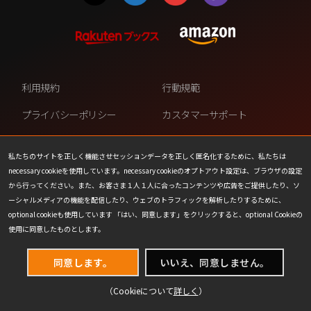
利用規約
行動規範
プライバシーポリシー
カスタマーサポート
ファンコンテンツ・ポリシー
個人情報の販売や共有を許可し
ない
私たちのサイトを正しく機能させセッションデータを正しく匿名化するために、私たちは
necessary cookieを使用しています。necessary cookieのオプトアウト設定は、ブラウザの設定
COOKIE
プレスリリース
から行ってください。また、お客さま１人１人に合ったコンテンツや広告をご提供したり、ソ
ーシャルメディアの機能を配信したり、ウェブのトラフィックを解析したりするために、
会社情報
お問い合わせ
optional cookieも使用しています 「はい、同意します」をクリックすると、optional Cookieの
使用に同意したものとします。
同意します。
いいえ、同意しません。
（Cookieについて
詳しく
）
(C) 1993-2026 Wizards of the Coast LLC,