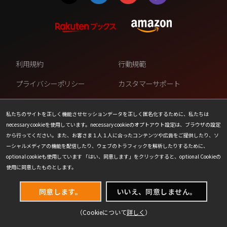
利用規約
行動規範
プライバシーポリシー
カスタマーサポート
ファンコンテンツ・ポリシー
個人情報の販売や共有を許可し
ない
私たちのサイトを正しく機能させセッションデータを正しく匿名化するために、私たちは
necessary cookieを使用しています。necessary cookieのオプトアウト設定は、ブラウザの設定
COOKIE
プレスリリース
から行ってください。また、お客さま１人１人に合ったコンテンツや広告をご提供したり、ソ
ーシャルメディアの機能を配信したり、ウェブのトラフィックを解析したりするために、
会社情報
お問い合わせ
optional cookieも使用しています 「はい、同意します」をクリックすると、optional Cookieの
使用に同意したものとします。
同意します。
いいえ、同意しません。
（Cookieについて
詳しく
）
(C) 1993-2026 Wizards of the Coast LLC,