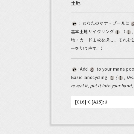
土地
：あなたのマナ・プールに
基本土地サイクリング
（
地・カード１枚を探し、それを
ーを切り直す。）
: Add
to your mana poo
Basic landcycling
(
, Dis
reveal it, put it into your hand,
[C16]:C [A25]:U