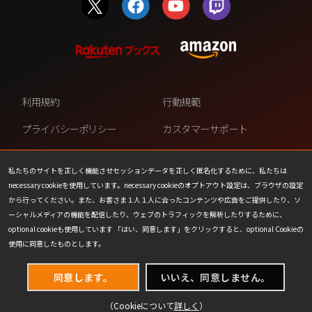
利用規約
行動規範
プライバシーポリシー
カスタマーサポート
ファンコンテンツ・ポリシー
個人情報の販売や共有を許可し
ない
私たちのサイトを正しく機能させセッションデータを正しく匿名化するために、私たちは
necessary cookieを使用しています。necessary cookieのオプトアウト設定は、ブラウザの設定
COOKIE
プレスリリース
から行ってください。また、お客さま１人１人に合ったコンテンツや広告をご提供したり、ソ
ーシャルメディアの機能を配信したり、ウェブのトラフィックを解析したりするために、
会社情報
お問い合わせ
optional cookieも使用しています 「はい、同意します」をクリックすると、optional Cookieの
使用に同意したものとします。
同意します。
いいえ、同意しません。
（Cookieについて
詳しく
）