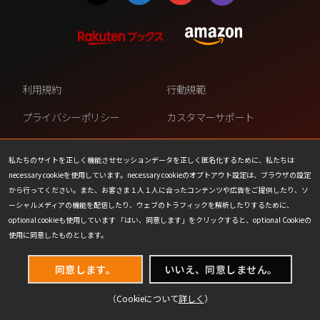
利用規約
行動規範
プライバシーポリシー
カスタマーサポート
ファンコンテンツ・ポリシー
個人情報の販売や共有を許可し
ない
私たちのサイトを正しく機能させセッションデータを正しく匿名化するために、私たちは
necessary cookieを使用しています。necessary cookieのオプトアウト設定は、ブラウザの設定
COOKIE
プレスリリース
から行ってください。また、お客さま１人１人に合ったコンテンツや広告をご提供したり、ソ
ーシャルメディアの機能を配信したり、ウェブのトラフィックを解析したりするために、
会社情報
お問い合わせ
optional cookieも使用しています 「はい、同意します」をクリックすると、optional Cookieの
使用に同意したものとします。
同意します。
いいえ、同意しません。
（Cookieについて
詳しく
）
(C) 1993-2026 Wizards of the Coast LLC,