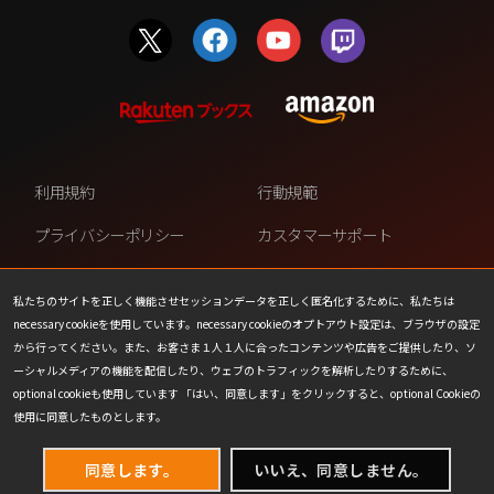
利用規約
行動規範
プライバシーポリシー
カスタマーサポート
ファンコンテンツ・ポリシー
個人情報の販売や共有を許可し
ない
私たちのサイトを正しく機能させセッションデータを正しく匿名化するために、私たちは
necessary cookieを使用しています。necessary cookieのオプトアウト設定は、ブラウザの設定
COOKIE
プレスリリース
から行ってください。また、お客さま１人１人に合ったコンテンツや広告をご提供したり、ソ
ーシャルメディアの機能を配信したり、ウェブのトラフィックを解析したりするために、
会社情報
お問い合わせ
optional cookieも使用しています 「はい、同意します」をクリックすると、optional Cookieの
使用に同意したものとします。
同意します。
いいえ、同意しません。