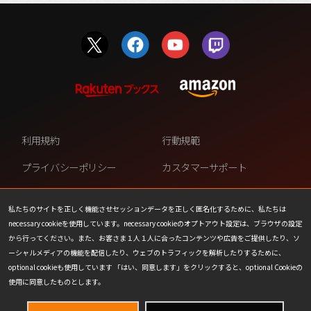
利用規約
行動規範
プライバシーポリシー
カスタマーサポート
ファンコンテンツ・ポリシー
個人情報の販売や共有を許可し
ない
私たちのサイトを正しく機能させセッションデータを正しく匿名化するために、私たちは
necessary cookieを使用しています。necessary cookieのオプトアウト設定は、ブラウザの設定
COOKIE
プレスリリース
から行ってください。また、お客さま１人１人に合ったコンテンツや広告をご提供したり、ソ
ーシャルメディアの機能を配信したり、ウェブのトラフィックを解析したりするために、
会社情報
お問い合わせ
optional cookieも使用しています 「はい、同意します」をクリックすると、optional Cookieの
使用に同意したものとします。