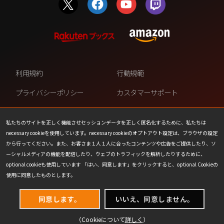
利用規約
行動規範
プライバシーポリシー
カスタマーサポート
ファンコンテンツ・ポリシー
個人情報の販売や共有を許可し
ない
私たちのサイトを正しく機能させセッションデータを正しく匿名化するために、私たちは
necessary cookieを使用しています。necessary cookieのオプトアウト設定は、ブラウザの設定
COOKIE
プレスリリース
から行ってください。また、お客さま１人１人に合ったコンテンツや広告をご提供したり、ソ
ーシャルメディアの機能を配信したり、ウェブのトラフィックを解析したりするために、
会社情報
お問い合わせ
optional cookieも使用しています 「はい、同意します」をクリックすると、optional Cookieの
使用に同意したものとします。
同意します。
いいえ、同意しません。
（Cookieについて
詳しく
）