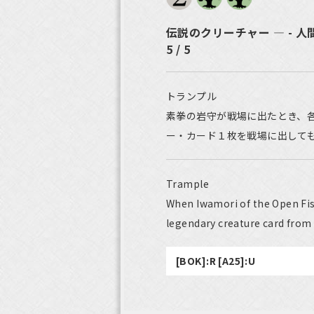
伝説のクリーチャー ― - 
5 / 5
トランプル
素拳の岩守が戦場に出たとき、
ー・カード１枚を戦場に出して
Trample
When Iwamori of the Open Fis
legendary creature card from 
[BOK]:R [A25]:U