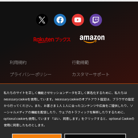
利用規約
行動規範
プライバシーポリシー
カスタマーサポート
ファンコンテンツ・ポリシー
個人情報の販売や共有を許可し
ない
私たちのサイトを正しく機能させセッションデータを正しく匿名化するために、私たちは
necessary cookieを使用しています。necessary cookieのオプトアウト設定は、ブラウザの設定
COOKIE
プレスリリース
から行ってください。また、お客さま１人１人に合ったコンテンツや広告をご提供したり、ソ
ーシャルメディアの機能を配信したり、ウェブのトラフィックを解析したりするために、
会社情報
お問い合わせ
optional cookieも使用しています 「はい、同意します」をクリックすると、optional Cookieの
使用に同意したものとします。