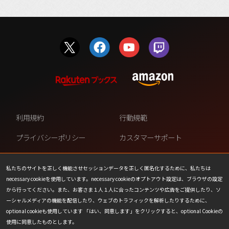
利用規約
行動規範
プライバシーポリシー
カスタマーサポート
ファンコンテンツ・ポリシー
個人情報の販売や共有を許可し
ない
私たちのサイトを正しく機能させセッションデータを正しく匿名化するために、私たちは
necessary cookieを使用しています。necessary cookieのオプトアウト設定は、ブラウザの設定
COOKIE
プレスリリース
から行ってください。また、お客さま１人１人に合ったコンテンツや広告をご提供したり、ソ
ーシャルメディアの機能を配信したり、ウェブのトラフィックを解析したりするために、
会社情報
お問い合わせ
optional cookieも使用しています 「はい、同意します」をクリックすると、optional Cookieの
使用に同意したものとします。