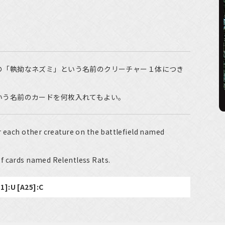
の「執拗なネズミ」という名前のクリーチャー１体につき
いう名前のカードを何枚入れてもよい。
r each other creature on the battlefield named
f cards named Relentless Rats.
1]:U [A25]:C