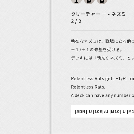
クリーチャー ― - ネズミ
2 / 2
執拗なネズミは、戦場にある他
＋１/＋１の修整を受ける。
デッキには「執拗なネズミ」と
Relentless Rats gets +1/+1 fo
Relentless Rats.
A deck can have any number o
[5DN]:U [10E]:U [M10]:U [M1