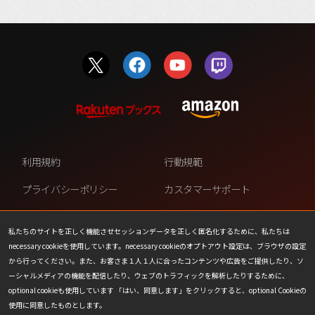
利用規約
行動規範
プライバシーポリシー
カスタマーサポート
ファンコンテンツ・ポリシー
個人情報の販売や共有を許可し
ない
私たちのサイトを正しく機能させセッションデータを正しく匿名化するために、私たちは
necessary cookieを使用しています。necessary cookieのオプトアウト設定は、ブラウザの設定
COOKIE
プレスリリース
から行ってください。また、お客さま１人１人に合ったコンテンツや広告をご提供したり、ソ
ーシャルメディアの機能を配信したり、ウェブのトラフィックを解析したりするために、
会社情報
お問い合わせ
optional cookieも使用しています 「はい、同意します」をクリックすると、optional Cookieの
使用に同意したものとします。