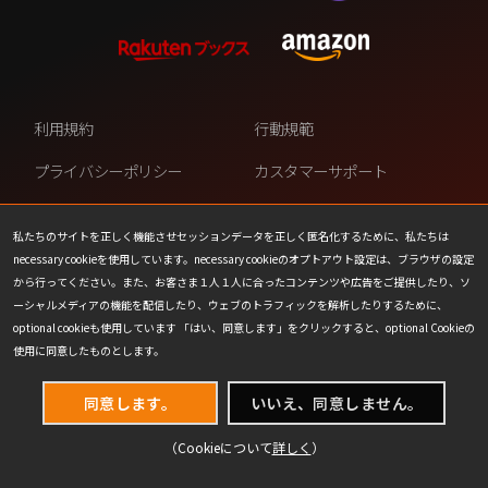
利用規約
行動規範
プライバシーポリシー
カスタマーサポート
ファンコンテンツ・ポリシー
個人情報の販売や共有を許可し
ない
私たちのサイトを正しく機能させセッションデータを正しく匿名化するために、私たちは
necessary cookieを使用しています。necessary cookieのオプトアウト設定は、ブラウザの設定
COOKIE
プレスリリース
から行ってください。また、お客さま１人１人に合ったコンテンツや広告をご提供したり、ソ
ーシャルメディアの機能を配信したり、ウェブのトラフィックを解析したりするために、
会社情報
お問い合わせ
optional cookieも使用しています 「はい、同意します」をクリックすると、optional Cookieの
使用に同意したものとします。
同意します。
いいえ、同意しません。
（Cookieについて
詳しく
）
(C) 1993-2026 Wizards of the Coast LLC,