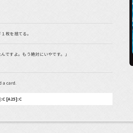
ド１枚を捨てる。
たんですよ。もう絶対にいやです。」
 a card.
]:C [A25]:C