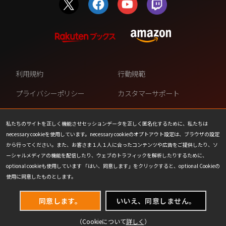
利用規約
行動規範
プライバシーポリシー
カスタマーサポート
ファンコンテンツ・ポリシー
個人情報の販売や共有を許可し
ない
私たちのサイトを正しく機能させセッションデータを正しく匿名化するために、私たちは
necessary cookieを使用しています。necessary cookieのオプトアウト設定は、ブラウザの設定
COOKIE
プレスリリース
から行ってください。また、お客さま１人１人に合ったコンテンツや広告をご提供したり、ソ
ーシャルメディアの機能を配信したり、ウェブのトラフィックを解析したりするために、
会社情報
お問い合わせ
optional cookieも使用しています 「はい、同意します」をクリックすると、optional Cookieの
使用に同意したものとします。
同意します。
いいえ、同意しません。
（Cookieについて
詳しく
）