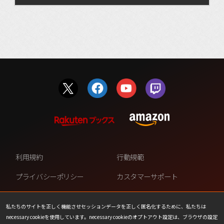
利用規約
行動規範
プライバシーポリシー
カスタマーサポート
ファンコンテンツ・ポリシー
個人情報の販売や共有を許可し
ない
私たちのサイトを正しく機能させセッションデータを正しく匿名化するために、私たちは
necessary cookieを使用しています。necessary cookieのオプトアウト設定は、ブラウザの設定
COOKIE
プレスリリース