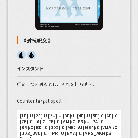
《対抗呪文》
インスタント
呪文１つを対象とし、それを打ち消す。
Counter target spell.
[1E]:U [2E]:U [2U]:U [3E]:U [4E]:U [5E]:C [6E]:C
[7E]:C [IA]:C [TE]:C [MM]:C [P3]:U [P4]:C
[BR]:C [BD]:C [DD2]:C [ME2]:U [ME4]:C [VMA]:C
[DD3_JVC]:C [TPR]:U [EMA]:C [MPS_AKH]:S