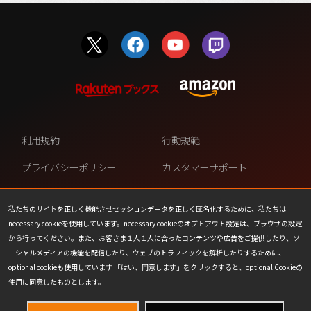
利用規約
行動規範
プライバシーポリシー
カスタマーサポート
ファンコンテンツ・ポリシー
個人情報の販売や共有を許可し
ない
私たちのサイトを正しく機能させセッションデータを正しく匿名化するために、私たちは
necessary cookieを使用しています。necessary cookieのオプトアウト設定は、ブラウザの設定
COOKIE
プレスリリース
から行ってください。また、お客さま１人１人に合ったコンテンツや広告をご提供したり、ソ
ーシャルメディアの機能を配信したり、ウェブのトラフィックを解析したりするために、
会社情報
お問い合わせ
optional cookieも使用しています 「はい、同意します」をクリックすると、optional Cookieの
使用に同意したものとします。