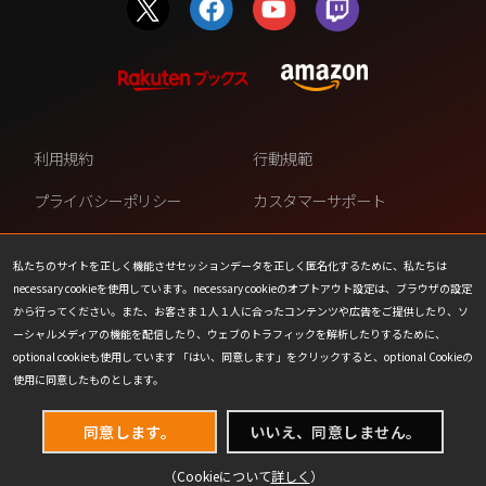
利用規約
行動規範
プライバシーポリシー
カスタマーサポート
ファンコンテンツ・ポリシー
個人情報の販売や共有を許可し
ない
私たちのサイトを正しく機能させセッションデータを正しく匿名化するために、私たちは
necessary cookieを使用しています。necessary cookieのオプトアウト設定は、ブラウザの設定
COOKIE
プレスリリース
から行ってください。また、お客さま１人１人に合ったコンテンツや広告をご提供したり、ソ
ーシャルメディアの機能を配信したり、ウェブのトラフィックを解析したりするために、
会社情報
お問い合わせ
optional cookieも使用しています 「はい、同意します」をクリックすると、optional Cookieの
使用に同意したものとします。
同意します。
いいえ、同意しません。
（Cookieについて
詳しく
）