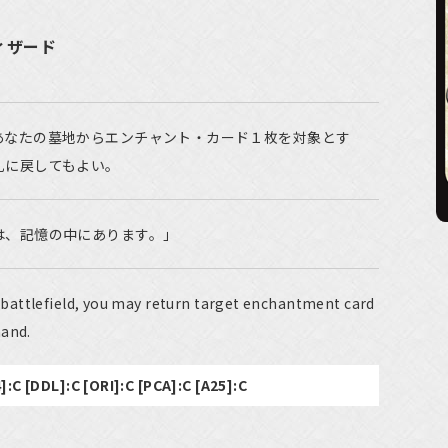
ィザード
あなたの墓地からエンチャント・カード１枚を対象とす
札に戻してもよい。
は、記憶の中にあります。」
attlefield, you may return target enchantment card
hand.
]:C [DDL]:C [ORI]:C [PCA]:C [A25]:C