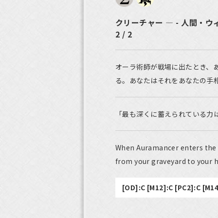
クリーチャー ― - 人間・ウ
2 / 2
オーラ術師が戦場に出たとき、
る。あなたはそれをあなたの手
「最も深くに蓄えられている力
When Auramancer enters the b
from your graveyard to your 
[OD]:C [M12]:C [PC2]:C [M14