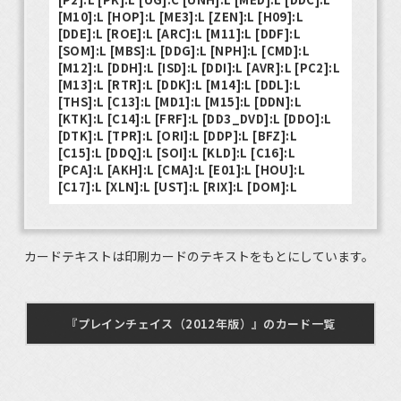
[M10]:L [HOP]:L [ME3]:L [ZEN]:L [H09]:L
[DDE]:L [ROE]:L [ARC]:L [M11]:L [DDF]:L
[SOM]:L [MBS]:L [DDG]:L [NPH]:L [CMD]:L
[M12]:L [DDH]:L [ISD]:L [DDI]:L [AVR]:L [PC2]:L
[M13]:L [RTR]:L [DDK]:L [M14]:L [DDL]:L
[THS]:L [C13]:L [MD1]:L [M15]:L [DDN]:L
[KTK]:L [C14]:L [FRF]:L [DD3_DVD]:L [DDO]:L
[DTK]:L [TPR]:L [ORI]:L [DDP]:L [BFZ]:L
[C15]:L [DDQ]:L [SOI]:L [KLD]:L [C16]:L
[PCA]:L [AKH]:L [CMA]:L [E01]:L [HOU]:L
[C17]:L [XLN]:L [UST]:L [RIX]:L [DOM]:L
カードテキストは印刷カードのテキストをもとにしています。
『プレインチェイス（2012年版）』のカード一覧