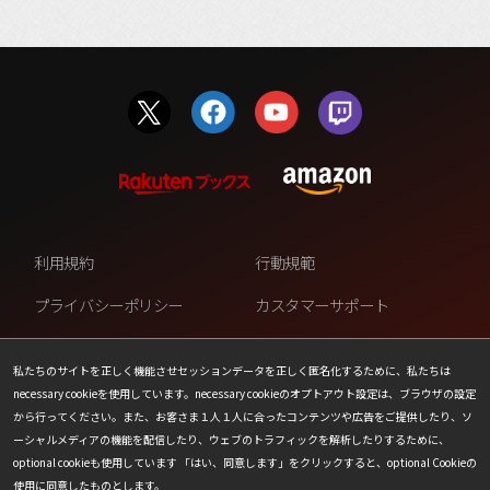
利用規約
行動規範
プライバシーポリシー
カスタマーサポート
ファンコンテンツ・ポリシー
個人情報の販売や共有を許可し
ない
私たちのサイトを正しく機能させセッションデータを正しく匿名化するために、私たちは
necessary cookieを使用しています。necessary cookieのオプトアウト設定は、ブラウザの設定
COOKIE
プレスリリース
から行ってください。また、お客さま１人１人に合ったコンテンツや広告をご提供したり、ソ
ーシャルメディアの機能を配信したり、ウェブのトラフィックを解析したりするために、
会社情報
お問い合わせ
optional cookieも使用しています 「はい、同意します」をクリックすると、optional Cookieの
使用に同意したものとします。