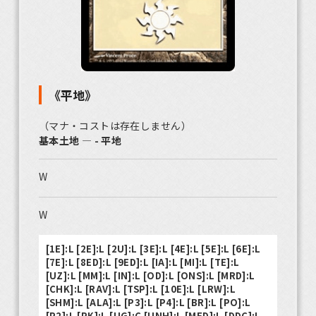
《平地》
（マナ・コストは存在しません）
基本土地 ― - 平地
W
W
[1E]:L [2E]:L [2U]:L [3E]:L [4E]:L [5E]:L [6E]:L
[7E]:L [8ED]:L [9ED]:L [IA]:L [MI]:L [TE]:L
[UZ]:L [MM]:L [IN]:L [OD]:L [ONS]:L [MRD]:L
[CHK]:L [RAV]:L [TSP]:L [10E]:L [LRW]:L
[SHM]:L [ALA]:L [P3]:L [P4]:L [BR]:L [PO]:L
[P2]:L [PK]:L [UG]:C [UNH]:L [MED]:L [DDC]:L