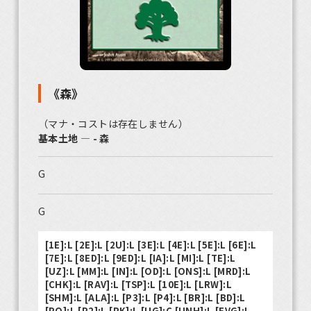
《森》
（マナ・コストは存在しません）
基本土地 ― - 森
G
G
[1E]:L [2E]:L [2U]:L [3E]:L [4E]:L [5E]:L [6E]:L
[7E]:L [8ED]:L [9ED]:L [IA]:L [MI]:L [TE]:L
[UZ]:L [MM]:L [IN]:L [OD]:L [ONS]:L [MRD]:L
[CHK]:L [RAV]:L [TSP]:L [10E]:L [LRW]:L
[SHM]:L [ALA]:L [P3]:L [P4]:L [BR]:L [BD]:L
[PO]:L [P2]:L [PK]:L [UG]:C [UNH]:L [EVG]:L