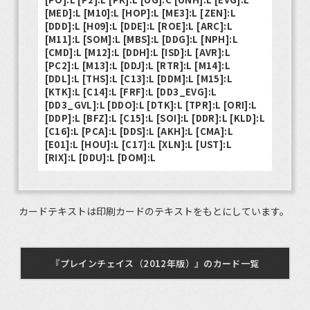
[MED]:L [M10]:L [HOP]:L [ME3]:L [ZEN]:L
[DDD]:L [H09]:L [DDE]:L [ROE]:L [ARC]:L
[M11]:L [SOM]:L [MBS]:L [DDG]:L [NPH]:L
[CMD]:L [M12]:L [DDH]:L [ISD]:L [AVR]:L
[PC2]:L [M13]:L [DDJ]:L [RTR]:L [M14]:L
[DDL]:L [THS]:L [C13]:L [DDM]:L [M15]:L
[KTK]:L [C14]:L [FRF]:L [DD3_EVG]:L
[DD3_GVL]:L [DDO]:L [DTK]:L [TPR]:L [ORI]:L
[DDP]:L [BFZ]:L [C15]:L [SOI]:L [DDR]:L [KLD]:L
[C16]:L [PCA]:L [DDS]:L [AKH]:L [CMA]:L
[E01]:L [HOU]:L [C17]:L [XLN]:L [UST]:L
[RIX]:L [DDU]:L [DOM]:L
カードテキストは印刷カードのテキストをもとにしています。
『プレインチェイス（2012年版）』のカード一覧