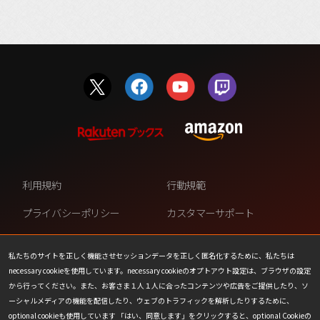
利用規約
行動規範
プライバシーポリシー
カスタマーサポート
ファンコンテンツ・ポリシー
個人情報の販売や共有を許可し
ない
私たちのサイトを正しく機能させセッションデータを正しく匿名化するために、私たちは
necessary cookieを使用しています。necessary cookieのオプトアウト設定は、ブラウザの設定
COOKIE
プレスリリース
から行ってください。また、お客さま１人１人に合ったコンテンツや広告をご提供したり、ソ
ーシャルメディアの機能を配信したり、ウェブのトラフィックを解析したりするために、
会社情報
お問い合わせ
optional cookieも使用しています 「はい、同意します」をクリックすると、optional Cookieの