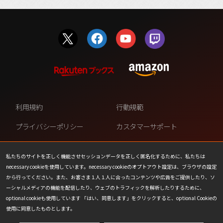
利用規約
行動規範
プライバシーポリシー
カスタマーサポート
ファンコンテンツ・ポリシー
個人情報の販売や共有を許可し
ない
私たちのサイトを正しく機能させセッションデータを正しく匿名化するために、私たちは
necessary cookieを使用しています。necessary cookieのオプトアウト設定は、ブラウザの設定
COOKIE
プレスリリース
から行ってください。また、お客さま１人１人に合ったコンテンツや広告をご提供したり、ソ
ーシャルメディアの機能を配信したり、ウェブのトラフィックを解析したりするために、
会社情報
お問い合わせ
optional cookieも使用しています 「はい、同意します」をクリックすると、optional Cookieの
使用に同意したものとします。