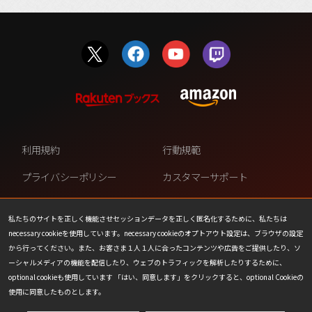
利用規約
行動規範
プライバシーポリシー
カスタマーサポート
ファンコンテンツ・ポリシー
個人情報の販売や共有を許可し
ない
私たちのサイトを正しく機能させセッションデータを正しく匿名化するために、私たちは
necessary cookieを使用しています。necessary cookieのオプトアウト設定は、ブラウザの設定
COOKIE
プレスリリース
から行ってください。また、お客さま１人１人に合ったコンテンツや広告をご提供したり、ソ
ーシャルメディアの機能を配信したり、ウェブのトラフィックを解析したりするために、
会社情報
お問い合わせ
optional cookieも使用しています 「はい、同意します」をクリックすると、optional Cookieの
使用に同意したものとします。