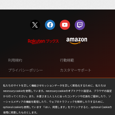
利用規約
行動規範
プライバシーポリシー
カスタマーサポート
ファンコンテンツ・ポリシー
個人情報の販売や共有を許可し
ない
私たちのサイトを正しく機能させセッションデータを正しく匿名化するために、私たちは
necessary cookieを使用しています。necessary cookieのオプトアウト設定は、ブラウザの設定
COOKIE
プレスリリース
から行ってください。また、お客さま１人１人に合ったコンテンツや広告をご提供したり、ソ
ーシャルメディアの機能を配信したり、ウェブのトラフィックを解析したりするために、
会社情報
お問い合わせ
optional cookieも使用しています 「はい、同意します」をクリックすると、optional Cookieの
使用に同意したものとします。