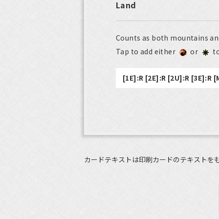
Land
Counts as both mountains and p
Tap to add either
or
to
[1E]:R [2E]:R [2U]:R [3E]:R 
カードテキストは印刷カードのテキストを