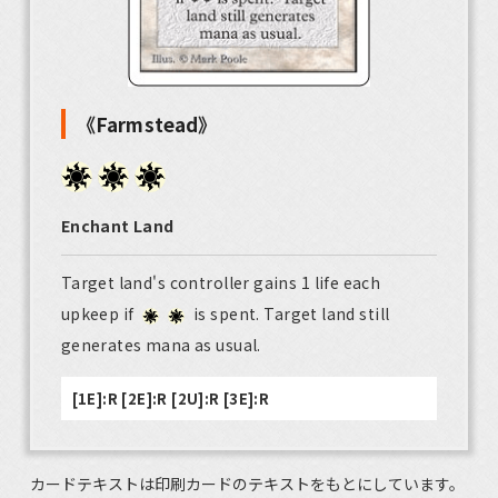
《Farmstead》
Enchant Land
Target land's controller gains 1 life each
upkeep if
is spent. Target land still
generates mana as usual.
[1E]:R [2E]:R [2U]:R [3E]:R
カードテキストは印刷カードのテキストをもとにしています。