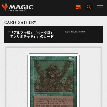
CARD GALLERY
『
「アルファ版」「ベータ版」
「アンリミテッド」
』のカード