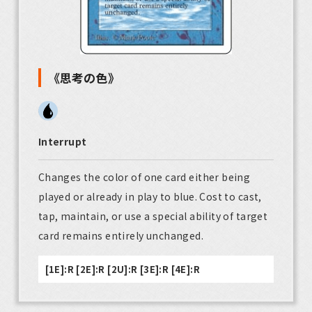
《思考の色》
Interrupt
Changes the color of one card either being
played or already in play to blue. Cost to cast,
tap, maintain, or use a special ability of target
card remains entirely unchanged.
[1E]:R [2E]:R [2U]:R [3E]:R [4E]:R