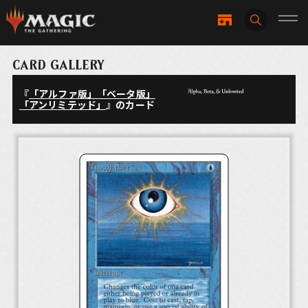
CARD GALLERY
『
「アルファ版」「ベータ版」
「アンリミテッド」
』のカード