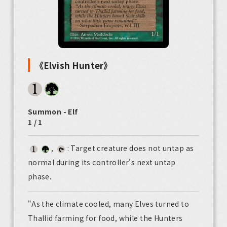
《Elvish Hunter》
Summon - Elf
1 / 1
,
: Target creature does not untap as
normal during its controller's next untap
phase.
"As the climate cooled, many Elves turned to
Thallid farming for food, while the Hunters