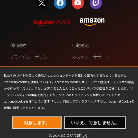
利用規約
行動規範
プライバシーポリシー
カスタマーサポート
ファンコンテンツ・ポリシー
個人情報の販売や共有を許可し
ない
私たちのサイトを正しく機能させセッションデータを正しく匿名化するために、私たちは
necessary cookieを使用しています。necessary cookieのオプトアウト設定は、ブラウザの設定
COOKIE
プレスリリース
から行ってください。また、お客さま１人１人に合ったコンテンツや広告をご提供したり、ソ
ーシャルメディアの機能を配信したり、ウェブのトラフィックを解析したりするために、
会社情報
お問い合わせ
optional cookieも使用しています 「はい、同意します」をクリックすると、optional Cookieの
使用に同意したものとします。
同意します。
いいえ、同意しません。
（Cookieについて
詳しく
）