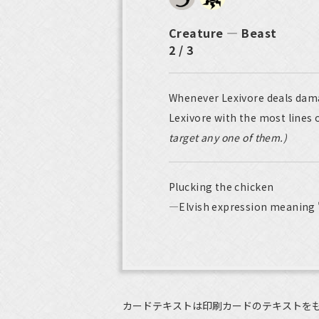
Creature — Beast
2 / 3
Whenever Lexivore deals dama
Lexivore with the most lines of
target any one of them.)
Plucking the chicken
—Elvish expression meaning 
カードテキストは印刷カードのテキストを