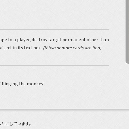
ge to a player, destroy target permanent other than
 text in its text box.
(If two or more cards are tied,
"flinging the monkey"
もとにしています。