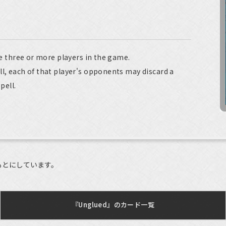
are three or more players in the game.
ll, each of that player's opponents may discard a
pell.
もとにしています。
『Unglued』のカード一覧