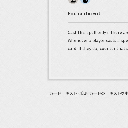
Enchantment
Cast this spell only if there 
Whenever a player casts a spe
card. If they do, counter that s
カードテキストは印刷カードのテキストを