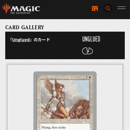
CARD GALLERY
『
Unglued
』のカード