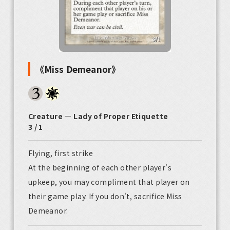
《Miss Demeanor》
Creature — Lady of Proper Etiquette
3 / 1
Flying, first strike
At the beginning of each other player's
upkeep, you may compliment that player on
their game play. If you don't, sacrifice Miss
Demeanor.