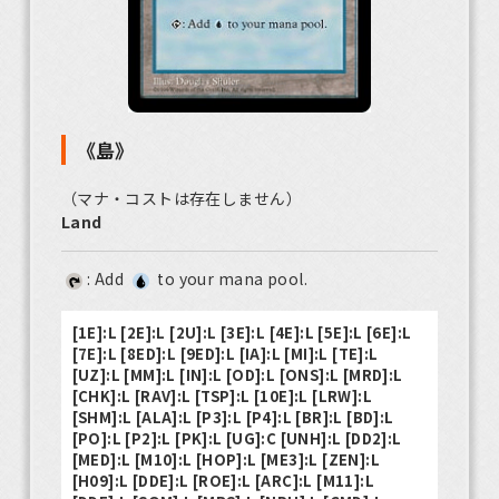
《島》
（マナ・コストは存在しません）
Land
: Add
to your mana pool.
[1E]:L [2E]:L [2U]:L [3E]:L [4E]:L [5E]:L [6E]:L
[7E]:L [8ED]:L [9ED]:L [IA]:L [MI]:L [TE]:L
[UZ]:L [MM]:L [IN]:L [OD]:L [ONS]:L [MRD]:L
[CHK]:L [RAV]:L [TSP]:L [10E]:L [LRW]:L
[SHM]:L [ALA]:L [P3]:L [P4]:L [BR]:L [BD]:L
[PO]:L [P2]:L [PK]:L [UG]:C [UNH]:L [DD2]:L
[MED]:L [M10]:L [HOP]:L [ME3]:L [ZEN]:L
[H09]:L [DDE]:L [ROE]:L [ARC]:L [M11]:L