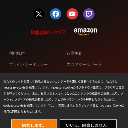
利用規約
行動規範
プライバシーポリシー
カスタマーサポート
ファンコンテンツ・ポリシー
個人情報の販売や共有を許可し
ない
私たちのサイトを正しく機能させセッションデータを正しく匿名化するために、私たちは
necessary cookieを使用しています。necessary cookieのオプトアウト設定は、ブラウザの設定
COOKIE
プレスリリース
から行ってください。また、お客さま１人１人に合ったコンテンツや広告をご提供したり、ソ
ーシャルメディアの機能を配信したり、ウェブのトラフィックを解析したりするために、
会社情報
お問い合わせ
optional cookieも使用しています 「はい、同意します」をクリックすると、optional Cookieの
使用に同意したものとします。
同意します。
いいえ、同意しません。