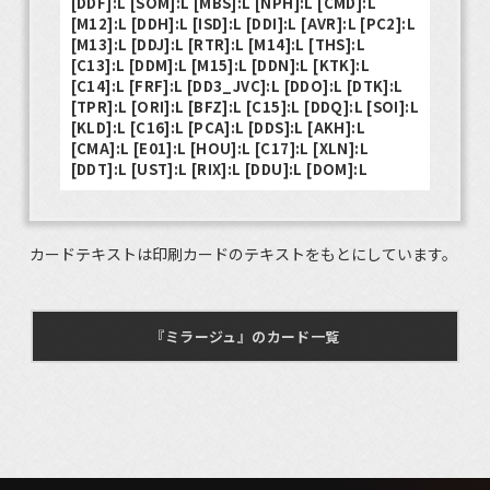
[DDF]:L [SOM]:L [MBS]:L [NPH]:L [CMD]:L
[M12]:L [DDH]:L [ISD]:L [DDI]:L [AVR]:L [PC2]:L
[M13]:L [DDJ]:L [RTR]:L [M14]:L [THS]:L
[C13]:L [DDM]:L [M15]:L [DDN]:L [KTK]:L
[C14]:L [FRF]:L [DD3_JVC]:L [DDO]:L [DTK]:L
[TPR]:L [ORI]:L [BFZ]:L [C15]:L [DDQ]:L [SOI]:L
[KLD]:L [C16]:L [PCA]:L [DDS]:L [AKH]:L
[CMA]:L [E01]:L [HOU]:L [C17]:L [XLN]:L
[DDT]:L [UST]:L [RIX]:L [DDU]:L [DOM]:L
カードテキストは印刷カードのテキストをもとにしています。
『ミラージュ』のカード一覧