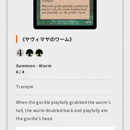
《ヤヴィマヤのワーム》
Summon - Wurm
6 / 4
Trample
When the gorilla playfully grabbed the wurm's
tail, the wurm doubled back and playfully ate
the gorilla's head.