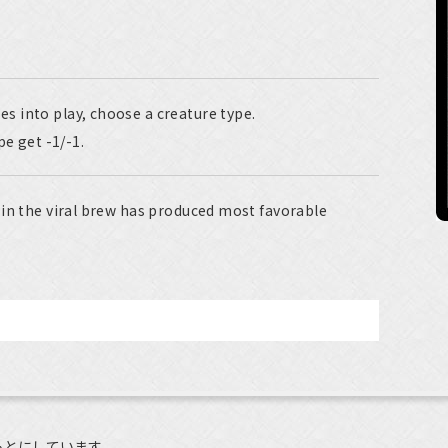
 into play, choose a creature type.
pe get -1/-1.
in the viral brew has produced most favorable
もとにしています。