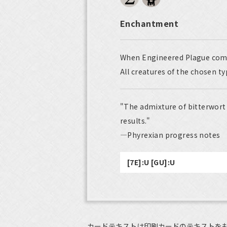
Enchantment
When Engineered Plague comes
All creatures of the chosen ty
"The admixture of bitterwort 
results."
—Phyrexian progress notes
[7E]:U [GU]:U
カードテキストは印刷カードのテキストを