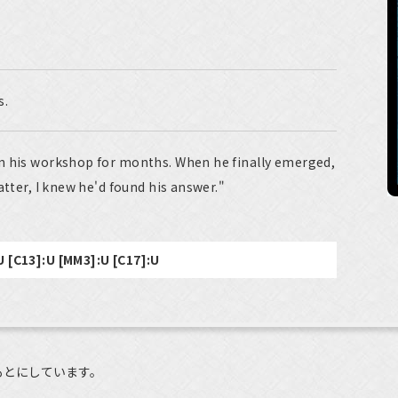
s.
n his workshop for months. When he finally emerged,
atter, I knew he'd found his answer."
U [C13]:U [MM3]:U [C17]:U
もとにしています。