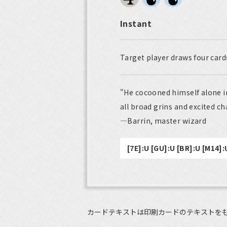
Instant
Target player draws four card
"He cocooned himself alone i
all broad grins and excited ch
—Barrin, master wizard
[7E]:U [GU]:U [BR]:U [M14]:
カードテキストは印刷カードのテキストを