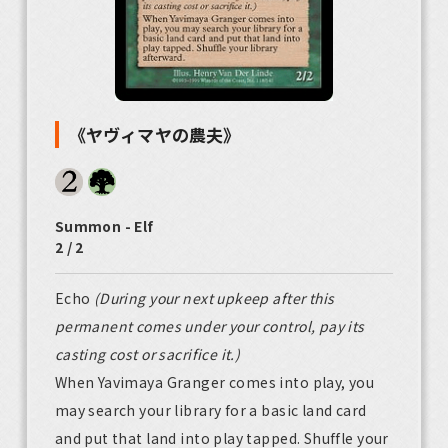
《ヤヴィマヤの農夫》
Summon - Elf
2 / 2
Echo
(During your next upkeep after this
permanent comes under your control, pay its
casting cost or sacrifice it.)
When Yavimaya Granger comes into play, you
may search your library for a basic land card
and put that land into play tapped. Shuffle your