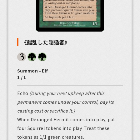
《錯乱した隠遁者》
Summon - Elf
1 / 1
Echo
(During your next upkeep after this
permanent comes under your control, pay its
casting cost or sacrifice it.)
When Deranged Hermit comes into play, put
four Squirrel tokens into play. Treat these
tokens as 1/1 green creatures.