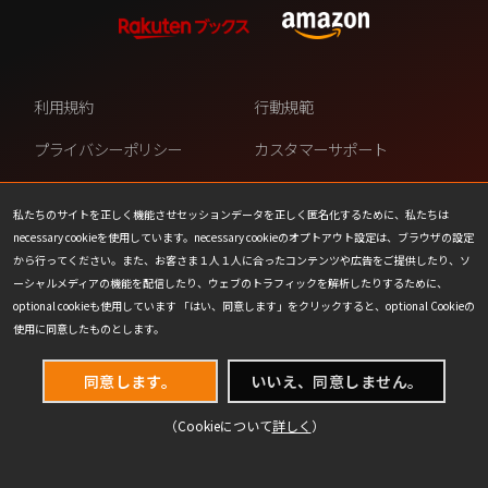
利用規約
行動規範
プライバシーポリシー
カスタマーサポート
ファンコンテンツ・ポリシー
個人情報の販売や共有を許可し
ない
私たちのサイトを正しく機能させセッションデータを正しく匿名化するために、私たちは
necessary cookieを使用しています。necessary cookieのオプトアウト設定は、ブラウザの設定
COOKIE
プレスリリース
から行ってください。また、お客さま１人１人に合ったコンテンツや広告をご提供したり、ソ
ーシャルメディアの機能を配信したり、ウェブのトラフィックを解析したりするために、
会社情報
お問い合わせ
optional cookieも使用しています 「はい、同意します」をクリックすると、optional Cookieの
使用に同意したものとします。
同意します。
いいえ、同意しません。
（Cookieについて
詳しく
）
(C) 1993-2026 Wizards of the Coast LLC,
a subsidiary of Hasbro, Inc. All Rights Reserved.