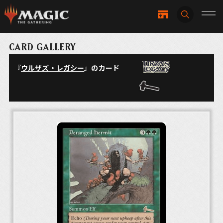
CARD GALLERY
『
ウルザズ・レガシー
』のカード