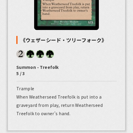
《ウェザーシード・ツリーフォーク》
Summon - Treefolk
5 / 3
Trample
When Weatherseed Treefolk is put into a
graveyard from play, return Weatherseed
Treefolk to owner's hand.