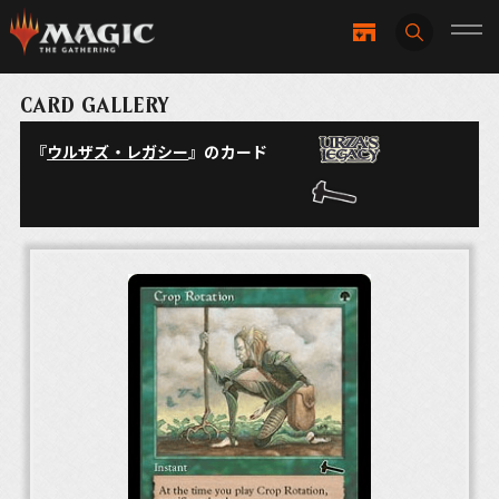
CARD GALLERY
『
ウルザズ・レガシー
』のカード