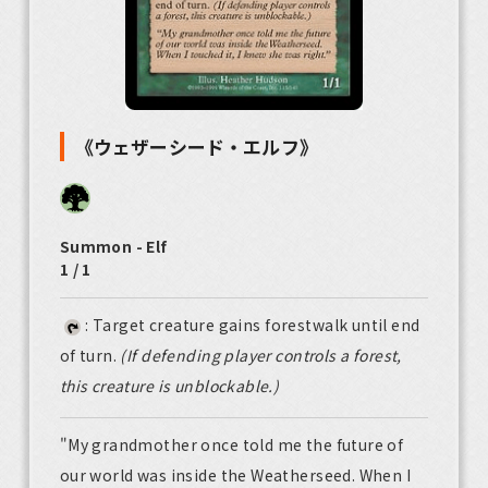
《ウェザーシード・エルフ》
Summon - Elf
1 / 1
: Target creature gains forestwalk until end
of turn.
(If defending player controls a forest,
this creature is unblockable.)
"My grandmother once told me the future of
our world was inside the Weatherseed. When I