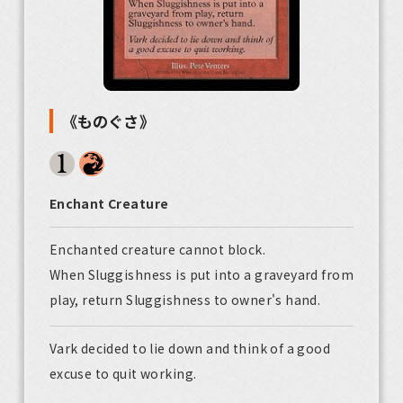
《ものぐさ》
Enchant Creature
Enchanted creature cannot block.
When Sluggishness is put into a graveyard from
play, return Sluggishness to owner's hand.
Vark decided to lie down and think of a good
excuse to quit working.