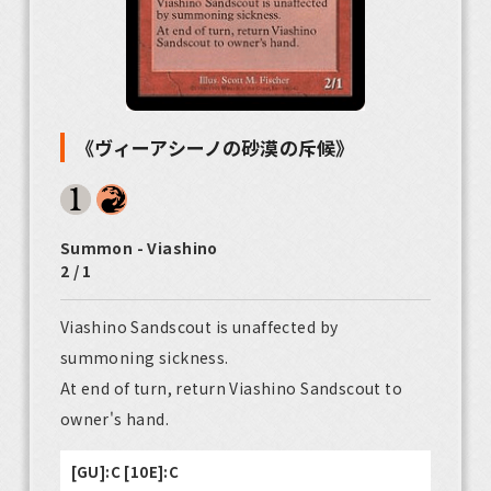
《ヴィーアシーノの砂漠の斥候》
Summon - Viashino
2 / 1
Viashino Sandscout is unaffected by
summoning sickness.
At end of turn, return Viashino Sandscout to
owner's hand.
[GU]:C [10E]:C