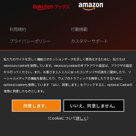
利用規約
行動規範
プライバシーポリシー
カスタマーサポート
ファンコンテンツ・ポリシー
個人情報の販売や共有を許可し
ない
私たちのサイトを正しく機能させセッションデータを正しく匿名化するために、私たちは
necessary cookieを使用しています。necessary cookieのオプトアウト設定は、ブラウザの設定
COOKIE
プレスリリース
から行ってください。また、お客さま１人１人に合ったコンテンツや広告をご提供したり、ソ
ーシャルメディアの機能を配信したり、ウェブのトラフィックを解析したりするために、
会社情報
お問い合わせ
optional cookieも使用しています 「はい、同意します」をクリックすると、optional Cookieの
使用に同意したものとします。
同意します。
いいえ、同意しません。
（Cookieについて
詳しく
）
(C) 1993-2026 Wizards of the Coast LLC,
a subsidiary of Hasbro, Inc. All Rights Reserved.