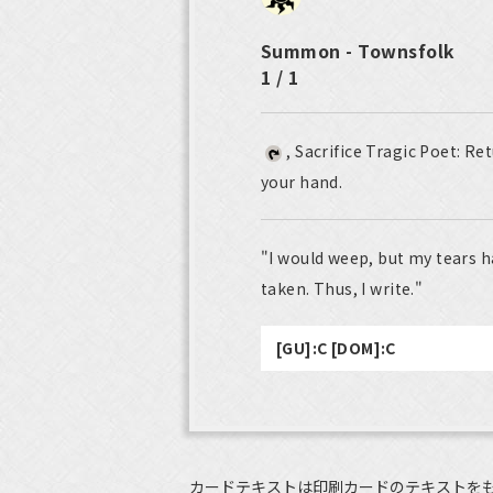
Summon - Townsfolk
1 / 1
, Sacrifice Tragic Poet: R
your hand.
"I would weep, but my tears h
taken. Thus, I write."
[GU]:C [DOM]:C
カードテキストは印刷カードのテキストを