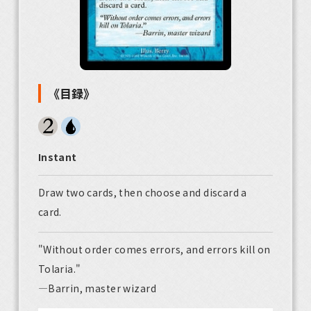
《目録》
Instant
Draw two cards, then choose and discard a
card.
"Without order comes errors, and errors kill on
Tolaria."
—Barrin, master wizard