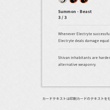
Summon - Beast
3 / 3
Whenever Electryte successfu
Electryte deals damage equal 
Shivan inhabitants are harden
alternative weaponry.
カードテキストは印刷カードのテキストを