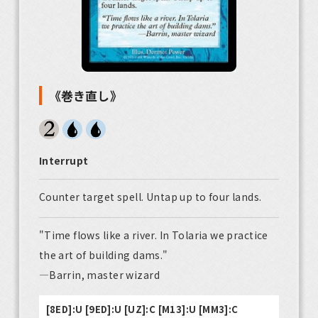
《巻き直し》
Interrupt
Counter target spell. Untap up to four lands.
"Time flows like a river. In Tolaria we practice
the art of building dams."
—Barrin, master wizard
[8ED]:U [9ED]:U [UZ]:C [M13]:U [MM3]:C